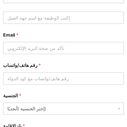
ا
ل
و
ظ
Email
*
ي
ف
ة
*
*
رقم هاتف/واتساب
*
الجنسية
*
بلد الإقامة