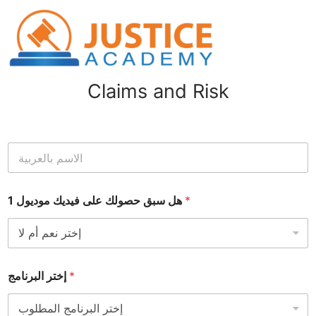
Claims and Risk
ا
ل
ا
س
*
هل سبق حصولك على فيديك موديول 1
م
*
*
إختر البرنامج