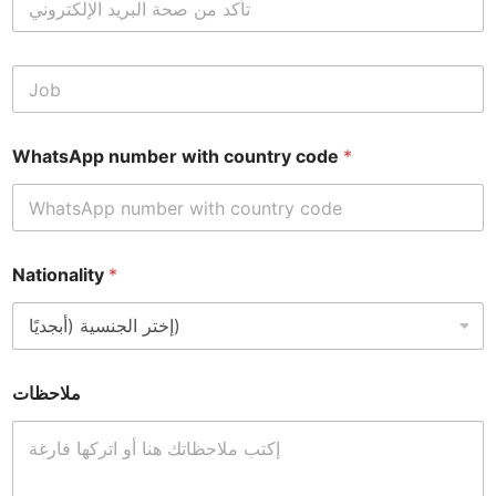
J
o
b
*
WhatsApp number with country code
*
Nationality
*
ملاحظات